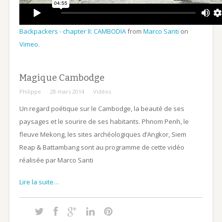
Backpackers - chapter II: CAMBODIA
from
Marco Santi
on
Vimeo
.
Magique Cambodge
Philippe
28 mars 2014
Vidéos
Un regard poétique sur le Cambodge, la beauté de ses
paysages et le sourire de ses habitants. Phnom Penh, le
fleuve Mekong, les sites archéologiques d’Angkor, Siem
Reap & Battambang sont au programme de cette vidéo
réalisée par Marco Santi
Lire la suite…