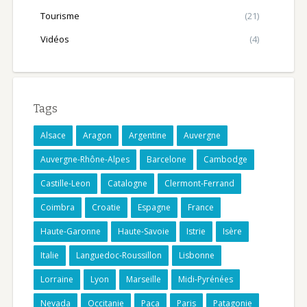
Tourisme
(21)
Vidéos
(4)
Tags
Alsace
Aragon
Argentine
Auvergne
Auvergne-Rhône-Alpes
Barcelone
Cambodge
Castille-Leon
Catalogne
Clermont-Ferrand
Coimbra
Croatie
Espagne
France
Haute-Garonne
Haute-Savoie
Istrie
Isère
Italie
Languedoc-Roussillon
Lisbonne
Lorraine
Lyon
Marseille
Midi-Pyrénées
Nevada
Occitanie
Paca
Paris
Patagonie