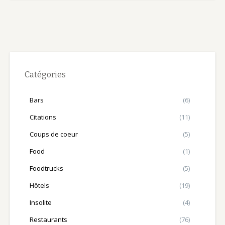
Catégories
Bars
(6)
Citations
(11)
Coups de coeur
(5)
Food
(1)
Foodtrucks
(5)
Hôtels
(19)
Insolite
(4)
Restaurants
(76)