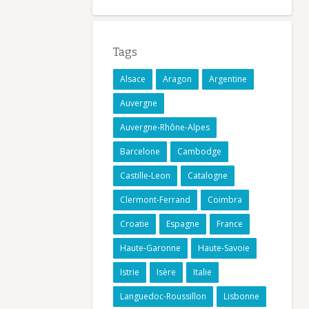
Tags
Alsace
Aragon
Argentine
Auvergne
Auvergne-Rhône-Alpes
Barcelone
Cambodge
Castille-Leon
Catalogne
Clermont-Ferrand
Coimbra
Croatie
Espagne
France
Haute-Garonne
Haute-Savoie
Istrie
Isère
Italie
Languedoc-Roussillon
Lisbonne