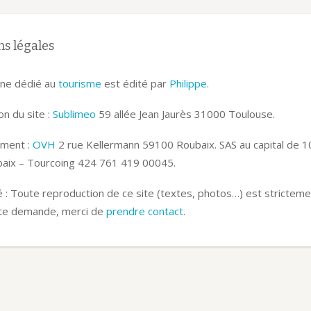
s légales
ne dédié au
tourisme
est édité par
Philippe
.
n du site :
Sublimeo
59 allée Jean Jaurès 31000 Toulouse.
ment :
OVH
2 rue Kellermann 59100 Roubaix. SAS au capital de 
aix – Tourcoing 424 761 419 00045.
 : Toute reproduction de ce site (textes, photos…) est strictemen
te demande, merci de
prendre contact
.