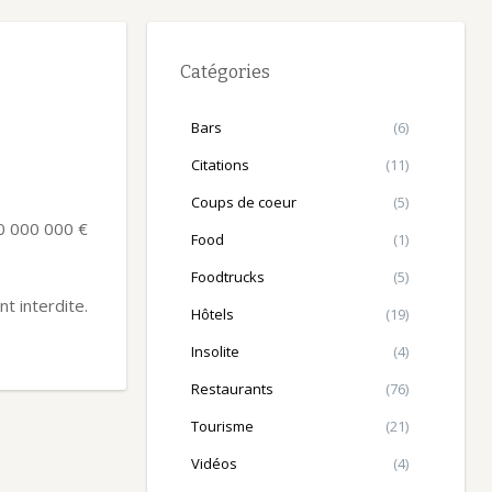
Catégories
Bars
(6)
Citations
(11)
Coups de coeur
(5)
10 000 000 €
Food
(1)
Foodtrucks
(5)
t interdite.
Hôtels
(19)
Insolite
(4)
Restaurants
(76)
Tourisme
(21)
Vidéos
(4)