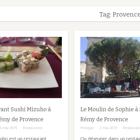
Tag: Provenc
ant Sushi Mizuho à
Le Moulin de Sophie à 
Rémy de Provence
Rémy de Provence
3 mai 2019
Restaurants
Philippe
2 mai 2019
Restauran
zuho est un restaurant
Ou déjeuner dans un restau