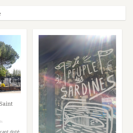
e
Saint
ts
rant doté