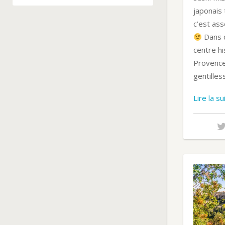
japonais 
c’est ass
Dans c
centre h
Provence
gentilles
Lire la s