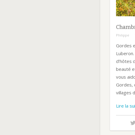
Chambre
Philippe
Gordes e
Luberon.
d’hôtes d
beauté e
vous aid
Gordes, 
villages 
Lire la s