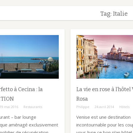
Tag: Italie
fetto à Cecina : la
La vie en rose à l’hôtel 
CTION
Rosa
19 mai 2016
Restaurants
Philippe
24 avril 2014
Hôtels
urant – bar lounge
Venise est une destination
aque aménagé exclusivement
incontournable pour les coup
obilier de récupération,
vous livre ce bon plan hôtel