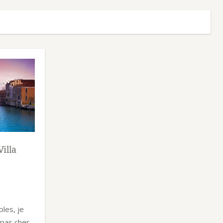
Villa
les, je
 pas cher