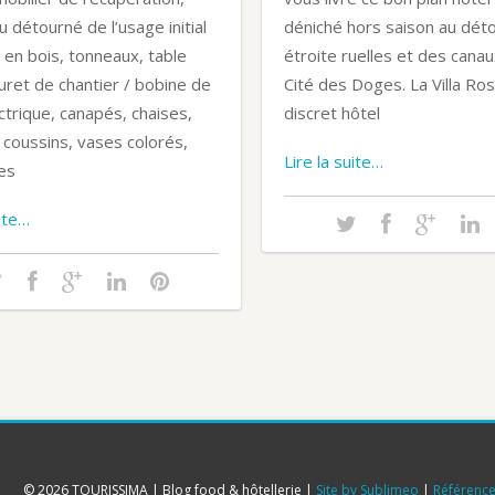
u détourné de l’usage initial
déniché hors saison au dét
 en bois, tonneaux, table
étroite ruelles et des canau
uret de chantier / bobine de
Cité des Doges. La Villa Ros
ctrique, canapés, chaises,
discret hôtel
, coussins, vases colorés,
Lire la suite…
es
uite…
© 2026 TOURISSIMA | Blog food & hôtellerie |
Site by Sublimeo
|
Référence