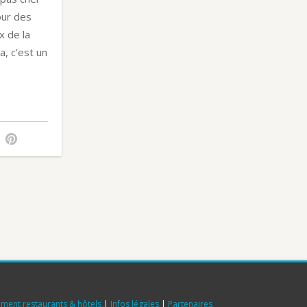
our des
x de la
a, c’est un
ment restaurants & hôtels
|
Infos légales
|
Partenaires