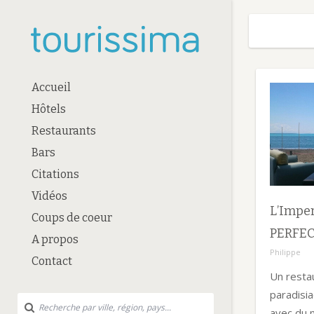
Accueil
Hôtels
Restaurants
Bars
Citations
Vidéos
L’Imper
Coups de coeur
PERFE
A propos
Philippe
Contact
Un resta
paradisi
avec du m