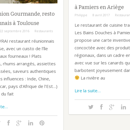
à Pamiers en Ariège
nion Gourmande, resto
Philippe
8 avril 2017
Restauran
nais à Toulouse
Le restaurant de cuisine tra
22 septembre 2016
Restaurants
Les Bains Douches à Pamie
propose une carte inventiv
VRAI restaurant réunionnais
concoctée avec des produits
e, avec un cuisto de l’île
régionaux, dans un cadre e
aux fourneaux ! Plats
avec vue sur les canards qu
, rhums arrangés, assiettes
barbotent joyeusement dans
ssées, saveurs authentiques
La rivière au
es influences : Inde, Chine,
ar, pays d’Afrique de l’Est…)
Lire la suite…
du fait
uite…