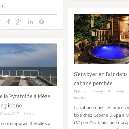
uite…
S’envoyer en l’air dans
cabane perchée
Philippe
18 août 2018
Coups d
e la Pyramide à Mèze
Insolite
ec piscine
La cabane dans les arbres 
24 août 2017
Hôtels
luxe chez Cabane & Spa à M
(82) en Occitanie, une esca
 contemporain 3 étoiles à