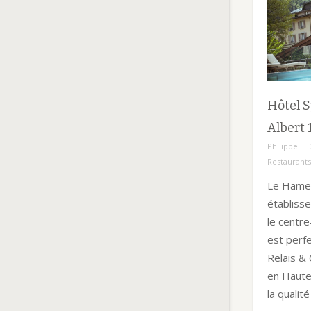
Hôtel S
Albert 
Philippe
Restaurants
Le Hamea
établiss
le centre
est perfe
Relais &
en Haute
la qualit