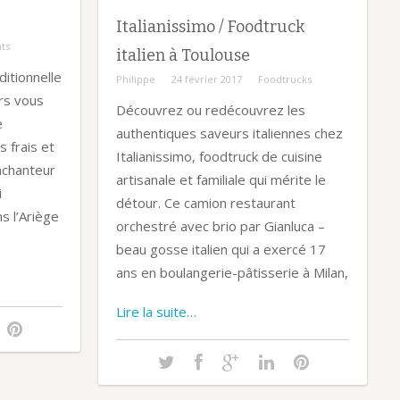
Italianissimo / Foodtruck
ts
italien à Toulouse
ditionnelle
Philippe
24 février 2017
Foodtrucks
rs vous
Découvrez ou redécouvrez les
e
authentiques saveurs italiennes chez
 frais et
Italianissimo, foodtruck de cuisine
nchanteur
artisanale et familiale qui mérite le
i
détour. Ce camion restaurant
 l’Ariège
orchestré avec brio par Gianluca –
beau gosse italien qui a exercé 17
ans en boulangerie-pâtisserie à Milan,
Lire la suite…