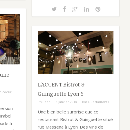
 une
L’ACCENT Bistrot &
e coeur
,
Guinguette Lyon 6
Philippe
3 janvier 2018
Bars
,
Restaurants
version
Une bien belle surprise que ce
irabel
restaurant Bistrot & Guinguette situé
pade à
rue Massena à Lyon. Des vins de