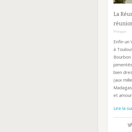
La Réu
réunion
Philippe
Enfin un 
à Toulous
Bourbon 
pimentés
bien dre
(aux mill
Madagasc
et amour 
Lire la s