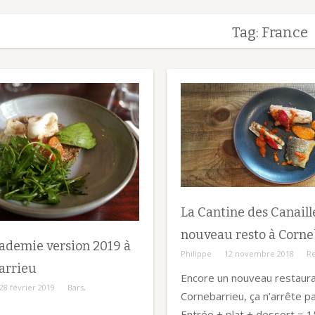
Tag: France
La Cantine des Canaille
nouveau resto à Corne
ademie version 2019 à
Philippe
12 novembre 2018
Re
arrieu
Encore un nouveau restaura
28 février 2019
Bars
,
Cornebarrieu, ça n’arrête p
Entrée + plat + dessert = 1