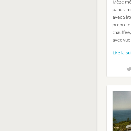
Mèze mér
panorami
avec Sèt
propre et
chauffée,
avec vue 
Lire la s