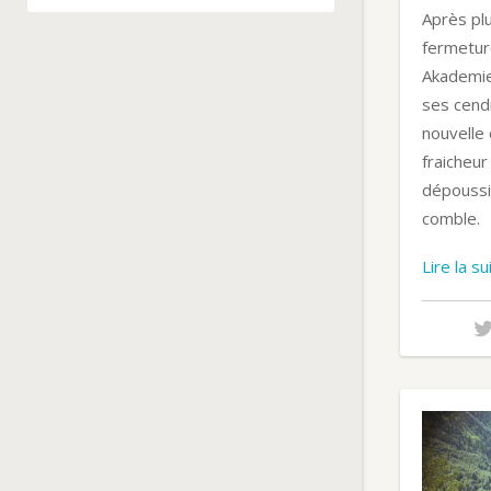
Après pl
fermetur
Akademie
ses cend
nouvelle 
fraicheur
dépoussiè
comble.
Lire la s