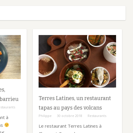
s,
Terres Latines, un restaurant
barrieu
tapas au pays des volcans
staurants
Philippe
30 octobre 2018
Restaurants
nt à
as
Le restaurant Terres Latines à
5€ .