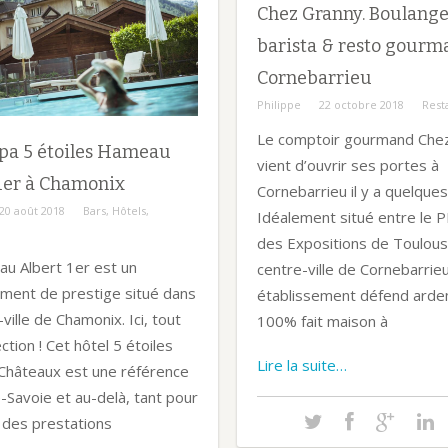
Chez Granny. Boulange
barista & resto gourm
Cornebarrieu
Philippe
22 octobre 2018
Rest
Le comptoir gourmand Che
pa 5 étoiles Hameau
vient d’ouvrir ses portes à
1er à Chamonix
Cornebarrieu il y a quelques
20 août 2018
Bars
,
Hôtels
,
Idéalement situé entre le P
des Expositions de Toulouse
u Albert 1er est un
centre-ville de Cornebarrieu
ement de prestige situé dans
établissement défend ard
-ville de Chamonix. Ici, tout
100% fait maison à
ction ! Cet hôtel 5 étoiles
Lire la suite…
 Châteaux est une référence
-Savoie et au-delà, tant pour
é des prestations