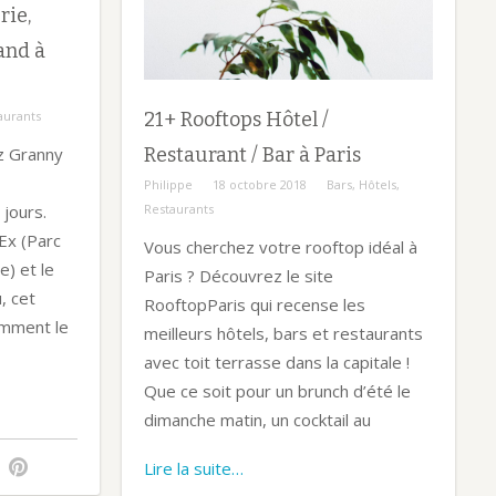
rie,
and à
aurants
21+ Rooftops Hôtel /
z Granny
Restaurant / Bar à Paris
Philippe
18 octobre 2018
Bars
,
Hôtels
,
 jours.
Restaurants
Ex (Parc
Vous cherchez votre rooftop idéal à
) et le
Paris ? Découvrez le site
, cet
RooftopParis qui recense les
emment le
meilleurs hôtels, bars et restaurants
avec toit terrasse dans la capitale !
Que ce soit pour un brunch d’été le
dimanche matin, un cocktail au
Lire la suite…