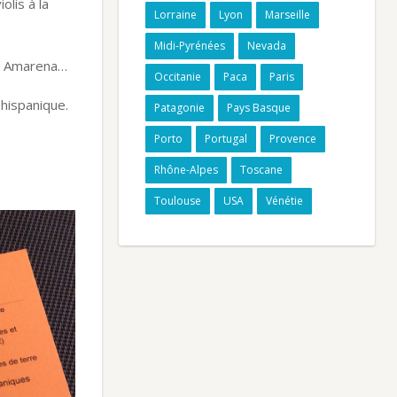
olis à la
Lorraine
Lyon
Marseille
Midi-Pyrénées
Nevada
se Amarena…
Occitanie
Paca
Paris
-hispanique.
Patagonie
Pays Basque
Porto
Portugal
Provence
Rhône-Alpes
Toscane
Toulouse
USA
Vénétie