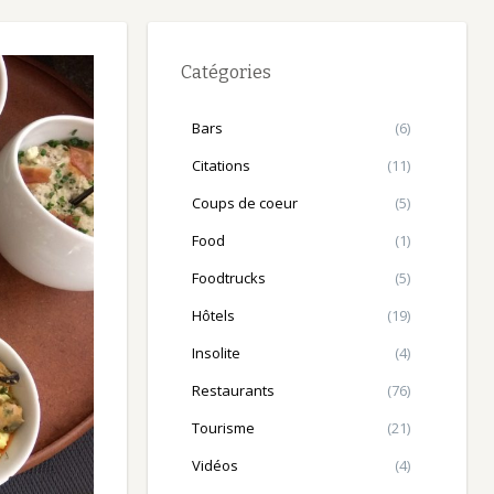
Catégories
Bars
(6)
Citations
(11)
Coups de coeur
(5)
Food
(1)
Foodtrucks
(5)
Hôtels
(19)
Insolite
(4)
Restaurants
(76)
Tourisme
(21)
Vidéos
(4)