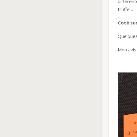
différent
truffe…
Coté su
Quelques 
Mon avis 