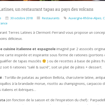
Latines, un restaurant tapas au pays des volcans
e
30 octobre 2018
Restaurants
Auvergne-Rhône-Alpes
,
C
rance
urant Terres Latines à Clermont-Ferrand vous propose un concep
ins délicieux.
e cuisine italienne et espagnole
imaginé par 2 associés origina
ne carte inspirée et inspirante sous forme de rationes (portions 
qualifier de tapas musclés
) ou de recettes à base de pâtes fr
z soit 6 rationes “salé & sucré”, soit un plat de pâtes + dessert.
lé
: Tortilla de patatas au jambon Bellota, charcuterie latine, antip
iquillos à la brandade morue, risotto au champignons, carpaccio d
italiens et ibériques…
sta
(en fonction de la saison et de l’inspiration du chef) : Parpade