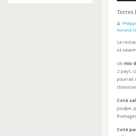
Terres 
Philipp
Ferrand
,
F
Le resta
et néanmo
Un
mix d
2 pays. U
pourrait 
choisisse
Coté sa
poulpe, p
fromages 
Coté pa