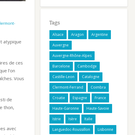
Tags
lermont-
Alsace
Aragon
Argentine
t atypique
Auvergne
Auvergne-Rhône-Alpes
ires de ces
Barcelone
Cambodge
que l’on
Castille-Leon
Catalogne
aîches. Vous
Clermont-Ferrand
Coimbra
Croatie
Espagne
France
asti de
e thon,
Haute-Garonne
Haute-Savoie
Istrie
Isère
Italie
lles avec
Languedoc-Roussillon
Lisbonne