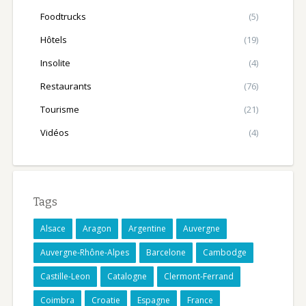
Foodtrucks
(5)
Hôtels
(19)
Insolite
(4)
Restaurants
(76)
Tourisme
(21)
Vidéos
(4)
Tags
Alsace
Aragon
Argentine
Auvergne
Auvergne-Rhône-Alpes
Barcelone
Cambodge
Castille-Leon
Catalogne
Clermont-Ferrand
Coimbra
Croatie
Espagne
France