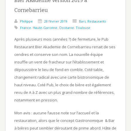
Bier Akademie version 2019 à
Cornebarrieu
Philippe
28 février 2019
Bars
,
Restaurants
France
,
Haute-Garonne
,
Occitanie
,
Toulouse
Après plusieurs mois (années ?) de fermeture, le Pub
Restaurant Bier Akademie de Cornebarrieu renait de ses
cendres et conserve son nom. La nouvelle équipe
insuffle un vent de fraicheur sur l’établissement et
dépoussière le lieu de fond en comble. Coté table,
changement radical avec une carte bistronomique de
haut niveau. Coté Pub, le choix de bière est également
revu de A à Z avec un plus grand nombre de références,
notamment en pression.
Mon avis : aucune fausse note sur l’accueil et la
restauration, alors que le concept Gastronomique & Bar
à bières peut sembler déroutant de prime abord. Hâte de