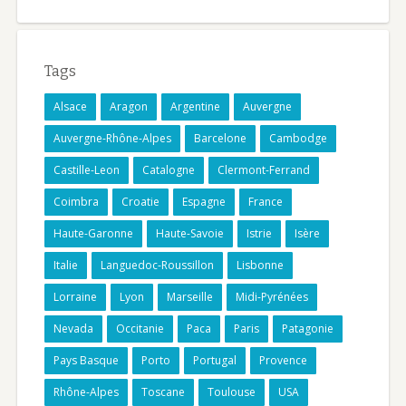
Tags
Alsace
Aragon
Argentine
Auvergne
Auvergne-Rhône-Alpes
Barcelone
Cambodge
Castille-Leon
Catalogne
Clermont-Ferrand
Coimbra
Croatie
Espagne
France
Haute-Garonne
Haute-Savoie
Istrie
Isère
Italie
Languedoc-Roussillon
Lisbonne
Lorraine
Lyon
Marseille
Midi-Pyrénées
Nevada
Occitanie
Paca
Paris
Patagonie
Pays Basque
Porto
Portugal
Provence
Rhône-Alpes
Toscane
Toulouse
USA