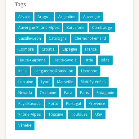
Tags
Alsace
Aragon
Argentine
Auvergne
Auvergne-Rhône-Alpes
Barcelone
Cambodge
Castille-Leon
Catalogne
Clermont-Ferrand
Coimbra
Croatie
Espagne
France
Haute-Garonne
Haute-Savoie
Istrie
Isère
Italie
Languedoc-Roussillon
Lisbonne
Lorraine
Lyon
Marseille
Midi-Pyrénées
Nevada
Occitanie
Paca
Paris
Patagonie
Pays Basque
Porto
Portugal
Provence
Rhône-Alpes
Toscane
Toulouse
USA
Vénétie