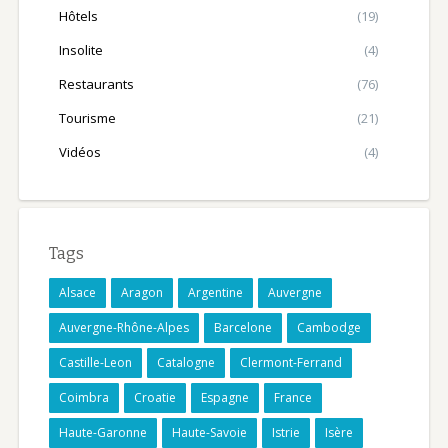
Hôtels
(19)
Insolite
(4)
Restaurants
(76)
Tourisme
(21)
Vidéos
(4)
Tags
Alsace
Aragon
Argentine
Auvergne
Auvergne-Rhône-Alpes
Barcelone
Cambodge
Castille-Leon
Catalogne
Clermont-Ferrand
Coimbra
Croatie
Espagne
France
Haute-Garonne
Haute-Savoie
Istrie
Isère