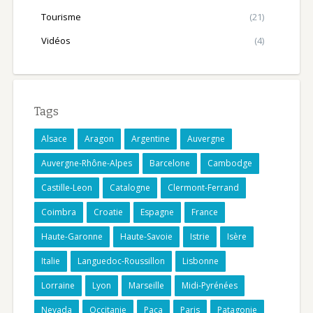
Tourisme
(21)
Vidéos
(4)
Tags
Alsace
Aragon
Argentine
Auvergne
Auvergne-Rhône-Alpes
Barcelone
Cambodge
Castille-Leon
Catalogne
Clermont-Ferrand
Coimbra
Croatie
Espagne
France
Haute-Garonne
Haute-Savoie
Istrie
Isère
Italie
Languedoc-Roussillon
Lisbonne
Lorraine
Lyon
Marseille
Midi-Pyrénées
Nevada
Occitanie
Paca
Paris
Patagonie