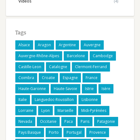
Vidéos
(4)
Tags
Alsace
Aragon
Argentine
Auvergne
Auvergne-Rhône-Alpes
Barcelone
Cambodge
Castille-Leon
Catalogne
Clermont-Ferrand
Coimbra
Croatie
Espagne
France
Haute-Garonne
Haute-Savoie
Istrie
Isère
Italie
Languedoc-Roussillon
Lisbonne
Lorraine
Lyon
Marseille
Midi-Pyrénées
Nevada
Occitanie
Paca
Paris
Patagonie
Pays Basque
Porto
Portugal
Provence