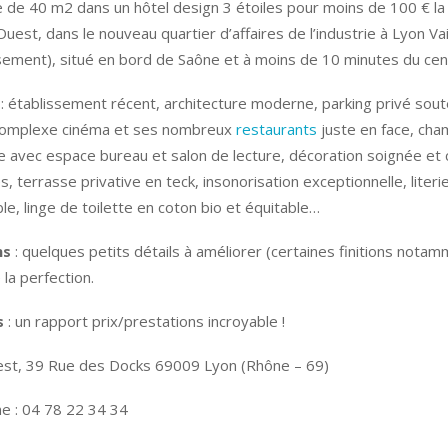
 de 40 m2 dans un hôtel design 3 étoiles pour moins de 100 € la 
uest, dans le nouveau quartier d’affaires de l’industrie à Lyon V
ement), situé en bord de Saône et à moins de 10 minutes du centr
: établissement récent, architecture moderne, parking privé sout
 complexe cinéma et ses nombreux
restaurants
juste en face, ch
e avec espace bureau et salon de lecture, décoration soignée et 
es, terrasse privative en teck, insonorisation exceptionnelle, literie
le, linge de toilette en coton bio et équitable…
ns
: quelques petits détails à améliorer (certaines finitions nota
 la perfection.
s
: un rapport prix/prestations incroyable !
st, 39 Rue des Docks 69009 Lyon (Rhône – 69)
e : 04 78 22 34 34