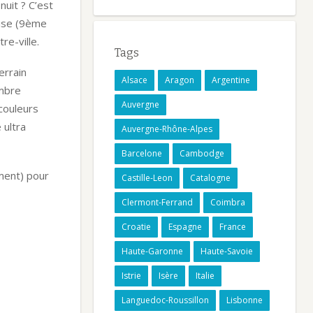
nuit ? C’est
aise (9ème
e-ville.
Tags
errain
Alsace
Aragon
Argentine
ambre
Auvergne
couleurs
 ultra
Auvergne-Rhône-Alpes
Barcelone
Cambodge
mment) pour
Castille-Leon
Catalogne
Clermont-Ferrand
Coimbra
Croatie
Espagne
France
Haute-Garonne
Haute-Savoie
Istrie
Isère
Italie
Languedoc-Roussillon
Lisbonne