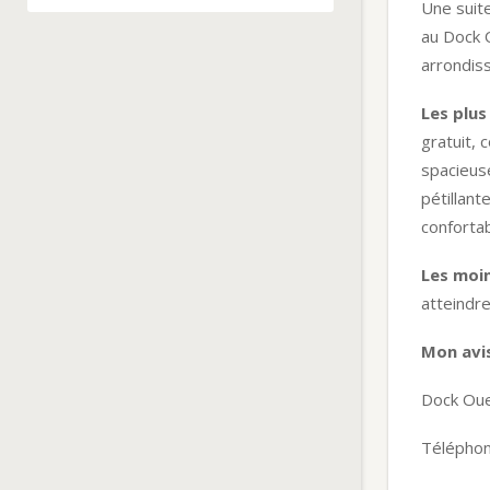
Une suite
au Dock O
arrondiss
Les plus
gratuit,
spacieus
pétillant
confortab
Les moi
atteindre
Mon avi
Dock Oue
Téléphon