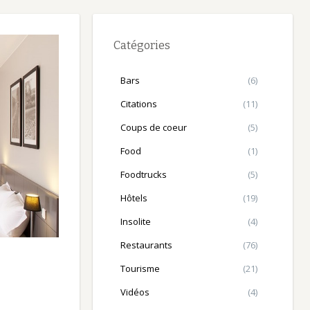
Catégories
Bars
(6)
Citations
(11)
Coups de coeur
(5)
Food
(1)
Foodtrucks
(5)
Hôtels
(19)
Insolite
(4)
Restaurants
(76)
Tourisme
(21)
Vidéos
(4)