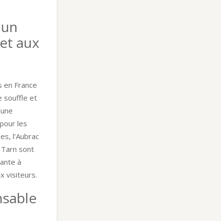
 un
et aux
s en France
e souffle et
 une
pour les
es, l’Aubrac
 Tarn sont
iante à
 visiteurs.
nsable