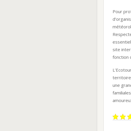
Pour pro
d’organi
météorol
Respecte
essentiel
site inte
fonction 
L’Ecotou
territoir
une gran
familiale
amoureux