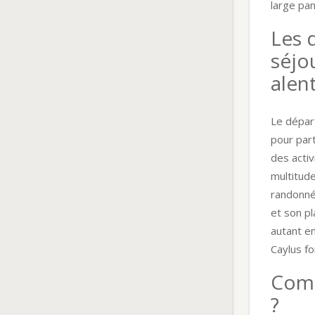
large pan
Les 
séjo
alen
Le dépar
pour part
des activ
multitude
randonné
et son p
autant en
Caylus f
Comm
?