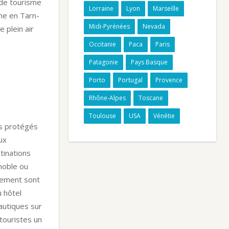
 de tourisme
Lorraine
Lyon
Marseille
sme en Tarn-
Midi-Pyrénées
Nevada
 plein air
Occitanie
Paca
Paris
Patagonie
Pays Basque
Porto
Portugal
Provence
Rhône-Alpes
Toscane
Toulouse
USA
Vénétie
ls protégés
ux
tinations
noble ou
nement sont
 hôtel
autiques sur
touristes un