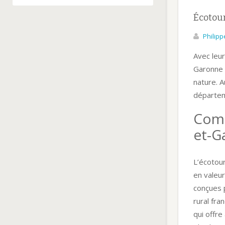
Écotou
Philipp
Avec leur
Garonne o
nature. 
départeme
Comm
et-G
L’écotour
en valeur
conçues p
rural fr
qui offre