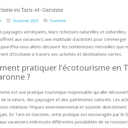
risme en Tarn-et-Garonne
e
24 janvier 2023
Tourisme
s paysages verdoyants, leurs richesses naturelles et culturelles,
ffrent aux vacanciers une multitude d’activités pour s’immerger 
Aujourd’hui nous allons découvrir les nombreuses merveilles que 
nt d’Occitanie à travers ses activités et destinations vertes.
ent pratiquer l’écotourisme en T
aronne ?
isme est une pratique touristique responsable qui allie découver
 de la nature, des paysages et des patrimoines culturels. Les act
our minimiser l’impact environnemental et soutenir directement l
ançais. En Tarn-et-Garonne, cette pratique est encouragée par le
 aux vacanciers intéressés différentes possibilités de se ressour