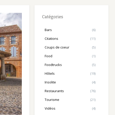
Catégories
Bars
(6)
Citations
(11)
Coups de coeur
(5)
Food
(1)
Foodtrucks
(5)
Hôtels
(19)
Insolite
(4)
Restaurants
(76)
Tourisme
(21)
Vidéos
(4)