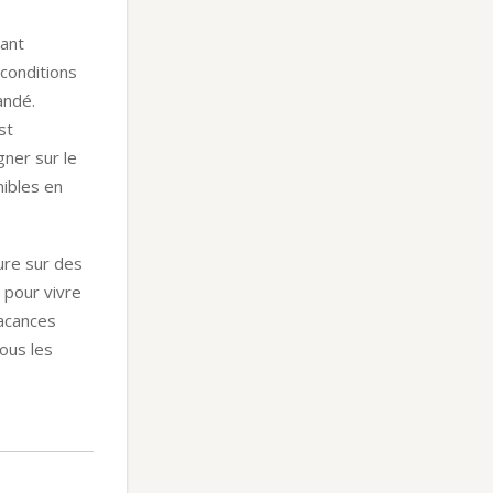
tant
conditions
andé.
st
gner sur le
nibles en
ure sur des
 pour vivre
vacances
tous les