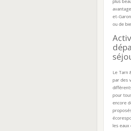
plus beau
avantagen
et-Garonn
ou de bie
Activ
dépa
séjo
Le Tarn &
par des v
différen
pour tous
encore d
proposés
écorespo
les eaux