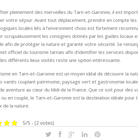
fiter pleinement des merveilles du Tarn-et-Garonne, il est impor
ser votre séjour. Avant tout déplacement, prendre en compte les 
ogiques locales liés à l’environnent choisi est fortement recomm
r scrupuleusement les consignes donnés par les guides locaux e
le afin de protéger la nature et garantir votre sécurité. Se rensei
rnet officiel du tourisme tarnais afin d’identifier les services dispo
des différents lieux visités reste une option intéressante.
risme en Tarn-et-Garonne est un moyen idéal de découvrir la nat
es variés couplant patrimoine, paysage vert et gastronomie locale
de aventure au cœur du Midi de la France. Que ce soit pour des 
s ou en couple, le Tarn-et-Garonne est la destination idéale pour 
 de la nature.
5/5 - (2 votes)