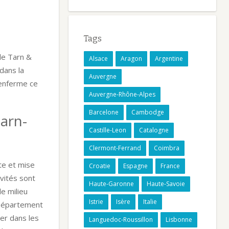
Tags
 le Tarn &
Alsace
Aragon
Argentine
dans la
Auvergne
renferme ce
Auvergne-Rhône-Alpes
Barcelone
Cambodge
arn-
Castille-Leon
Catalogne
Clermont-Ferrand
Coimbra
te et mise
Croatie
Espagne
France
ivités sont
Haute-Garonne
Haute-Savoie
e milieu
Istrie
Isère
Italie
 Département
cer dans les
Languedoc-Roussillon
Lisbonne