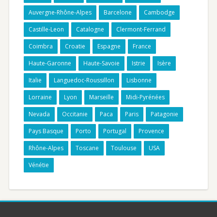
Auvergne-Rhône-Alpes
Barcelone
Cambodge
Castille-Leon
Catalogne
Clermont-Ferrand
Coimbra
Croatie
Espagne
France
Haute-Garonne
Haute-Savoie
Istrie
Isère
Italie
Languedoc-Roussillon
Lisbonne
Lorraine
Lyon
Marseille
Midi-Pyrénées
Nevada
Occitanie
Paca
Paris
Patagonie
Pays Basque
Porto
Portugal
Provence
Rhône-Alpes
Toscane
Toulouse
USA
Vénétie