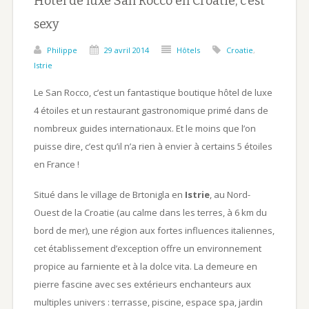
Hôtel de luxe San Rocco en Croatie, c’est
sexy
Philippe
29 avril 2014
Hôtels
Croatie
,
Istrie
Le San Rocco, c’est un fantastique boutique hôtel de luxe
4 étoiles et un restaurant gastronomique primé dans de
nombreux guides internationaux. Et le moins que l’on
puisse dire, c’est qu’il n’a rien à envier à certains 5 étoiles
en France !
Situé dans le village de Brtonigla en
Istrie
, au Nord-
Ouest de la Croatie (au calme dans les terres, à 6 km du
bord de mer), une région aux fortes influences italiennes,
cet établissement d’exception offre un environnement
propice au farniente et à la dolce vita. La demeure en
pierre fascine avec ses extérieurs enchanteurs aux
multiples univers : terrasse, piscine, espace spa, jardin