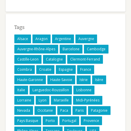
Tags
Alsace
Aragon
Argentine
Auvergne
Auvergne-Rhône-Alpes
Barcelone
Cambodge
Castille-Leon
Catalogne
Clermont-Ferrand
Coimbra
Croatie
Espagne
France
Haute-Garonne
Haute-Savoie
Istrie
Isère
Italie
Languedoc-Roussillon
Lisbonne
Lorraine
Lyon
Marseille
Midi-Pyrénées
Nevada
Occitanie
Paca
Paris
Patagonie
Pays Basque
Porto
Portugal
Provence
Rhône-Alpes
Toscane
Toulouse
USA