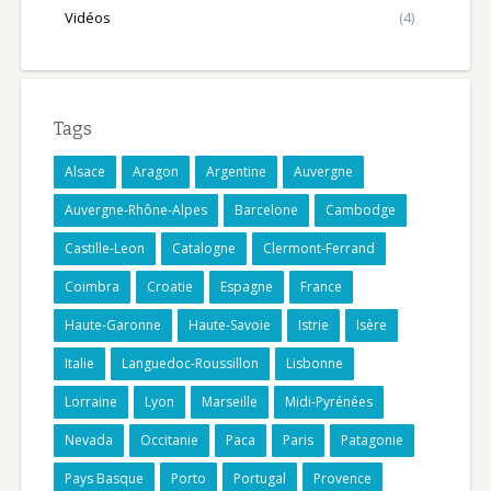
Vidéos
(4)
Tags
Alsace
Aragon
Argentine
Auvergne
Auvergne-Rhône-Alpes
Barcelone
Cambodge
Castille-Leon
Catalogne
Clermont-Ferrand
Coimbra
Croatie
Espagne
France
Haute-Garonne
Haute-Savoie
Istrie
Isère
Italie
Languedoc-Roussillon
Lisbonne
Lorraine
Lyon
Marseille
Midi-Pyrénées
Nevada
Occitanie
Paca
Paris
Patagonie
Pays Basque
Porto
Portugal
Provence