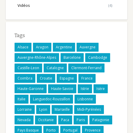
Vidéos
(4)
Tags
Alsace
Aragon
Argentine
Auvergne
Auvergne-Rhône-Alpes
Barcelone
Cambodge
Castille-Leon
Catalogne
Clermont-Ferrand
Coimbra
Croatie
Espagne
France
Haute-Garonne
Haute-Savoie
Istrie
Isère
Italie
Languedoc-Roussillon
Lisbonne
Lorraine
Lyon
Marseille
Midi-Pyrénées
Nevada
Occitanie
Paca
Paris
Patagonie
Pays Basque
Porto
Portugal
Provence