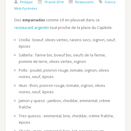
Philippe
19 août 2014
Restaurants
France
,
Midi-Pyrénées
Des
empanadas
comme s’il en pleuvait dans ce
restaurant argentin
tout proche de la place du Capitole.
Criolla : boeuf, olives vertes, raisins secs, oignon, oeuf,
épices
Salteña : farine bio, boeuf bio, oeufs de la ferme,
pomme de terre, olives vertes, oignon
Pollo : poulet, poivron rouge, tomate, oignon, olives
noires, oeuf, épices
Atun : thon, poivron rouge, tomate, oignon, olives
noires, oeuf, épices
Jamon y queso : jambon, cheddar, emmental, crème
fraîche
Tres quesos : emmental, brie, cheddar, crème fraîche,
épices
Choclo : maïs, emmental, brie, lait, poivron rouge,