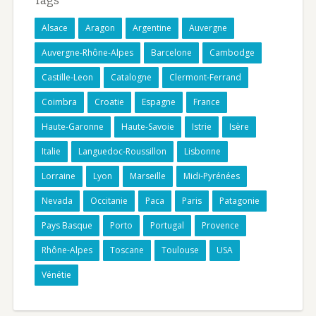
Tags
Alsace
Aragon
Argentine
Auvergne
Auvergne-Rhône-Alpes
Barcelone
Cambodge
Castille-Leon
Catalogne
Clermont-Ferrand
Coimbra
Croatie
Espagne
France
Haute-Garonne
Haute-Savoie
Istrie
Isère
Italie
Languedoc-Roussillon
Lisbonne
Lorraine
Lyon
Marseille
Midi-Pyrénées
Nevada
Occitanie
Paca
Paris
Patagonie
Pays Basque
Porto
Portugal
Provence
Rhône-Alpes
Toscane
Toulouse
USA
Vénétie